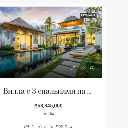
ПРОДАЖА
Вилла с 3 спальнями на продажу в Си Сантон, Пхукет
฿58,345,000
ВИЛЛА
3
4
528.5
м²