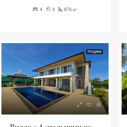
4
6
876
м²
ПРОДАЖА