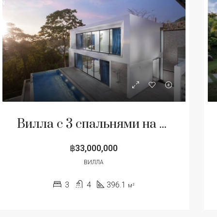
IN
ННОЕ
ПРОДАЖА
ИЗБРАННОЕ
ПРОДА
Вилла с 3 спальнями на продажу в районе Камала, Пхукет
00,000
฿240,000,000
฿33,000,000
ВИЛЛА
3
4
396.1
м²