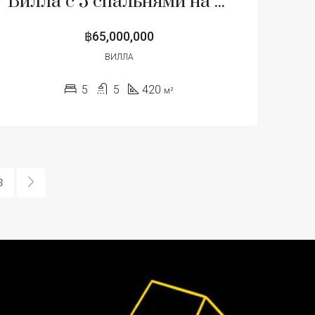
Вилла с 5 спальнями на продажу в Чонг Тале, Пхукет
฿65,000,000
ВИЛЛА
5
5
420
м²
3