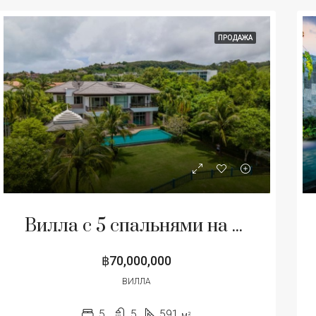
ПРОДАЖА
Вилла с 5 спальнями на продажу в Чонг Тале, Пхукет
฿70,000,000
ВИЛЛА
5
5
591
м²