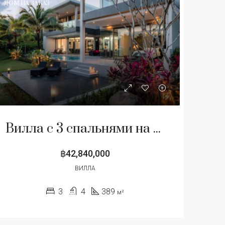
ДОМ НА ЗАКАЗ
ЖА
ИЗБРАННОЕ
ПРОДАЖА
ИЗБРАННОЕ
Вилла с 3 спальнями на продажу в Чонг Тале, Пхукет
฿68,274,492
฿33,000,000
฿42,840,000
ВИЛЛА
3
4
389
м²