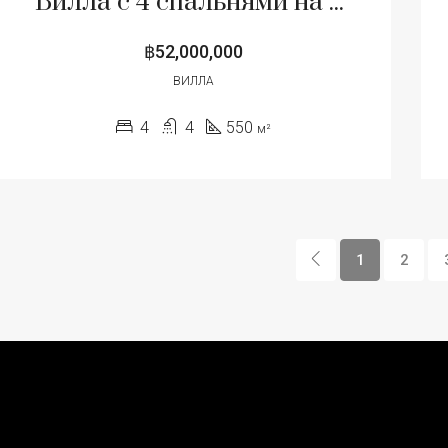
Вилла с 4 спальнями на продажу в Чонг Тале, Пхукет
฿52,000,000
ВИЛЛА
4
4
550
м²
1
2