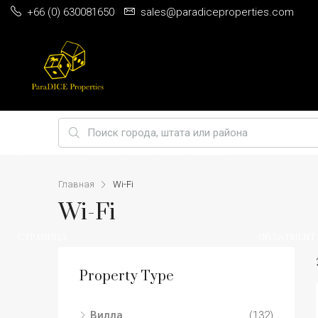
+66 (0) 630081650
sales@paradiceproperties.com
ДОМАШНЯЯ
BEST 5
PHUKET PRIME VILLA LOCATIONS
Главная
Wi-Fi
Wi-Fi
СТРАНИЦА
INVESTMENT
Property Type
Вилла
(132)