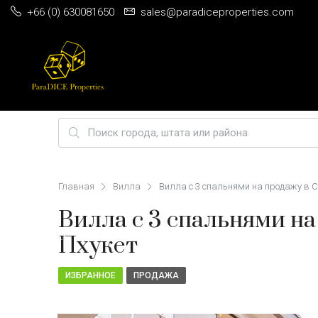
+66 (0) 630081650
sales@paradiceproperties.com
ДОМАШНЯЯ
BEST 5
PHUKET PRIME VILLA LOCATIONS
Главная
Вилла
Вилла с 3 спальнями на продажу в С
Вилла с 3 спальнями на
Пхукет
СТРАНИЦА
INVESTMENT
ИЗБРАННОЕ
ПРОДАЖА