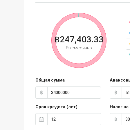
฿247,403.33
Ежемесячно
Общая сумма
Авансов
฿
฿
Срок кредита (лет)
Налог на
฿