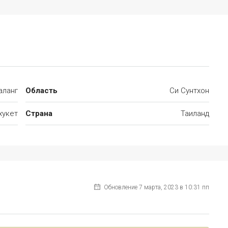
аланг
Область
Си Сунтхон
хукет
Страна
Таиланд
Обновление 7 марта, 2023 в 10:31 пп