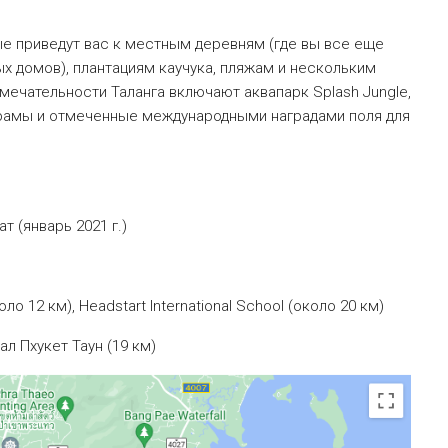
е приведут вас к местным деревням (где вы все еще
х домов), плантациям каучука, пляжам и нескольким
ечательности Таланга включают аквапарк Splash Jungle,
 храмы и отмеченные международными наградами поля для
ат (январь 2021 г.)
коло 12 км), Headstart International School (около 20 км)
л Пхукет Таун (19 км)